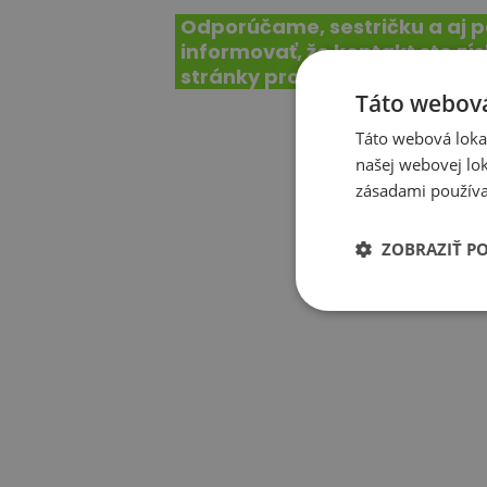
Odporúčame, sestričku a aj p
informovať, že kontakt ste zís
stránky protiobezite.sk
Táto webová
Táto webová lokal
našej webovej lok
zásadami používa
ZOBRAZIŤ P