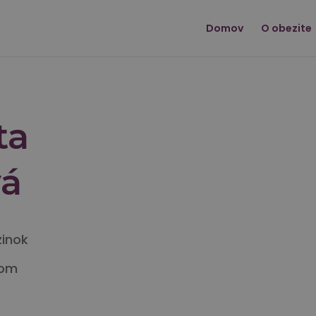
Domov
O obezite
ta
vá
zinok
com