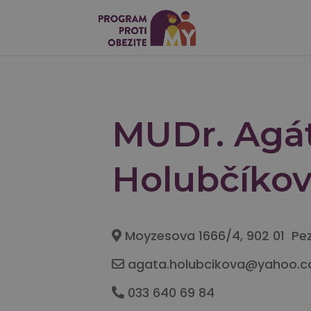
MUDr. Agá
Holubčíko
Moyzesova 1666/4, 902 01 Pe
agata.holubcikova@yahoo.
033 640 69 84