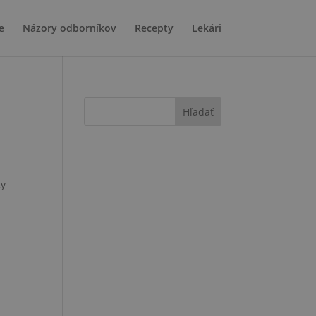
e
Názory odborníkov
Recepty
Lekári
Hľadať
ky