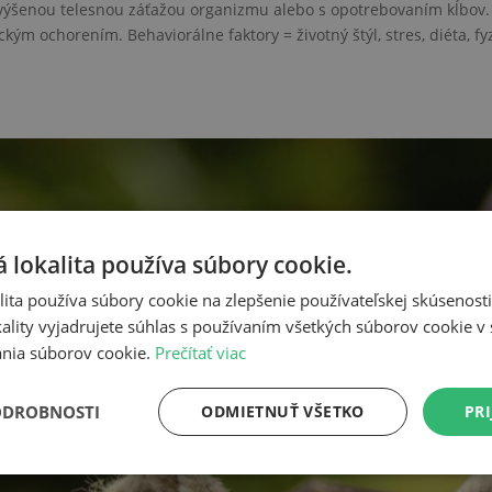
o zvýšenou telesnou záťažou organizmu alebo s opotrebovaním kĺbov.
m ochorením. Behaviorálne faktory = životný štýl, stres, diéta, fy
 lokalita používa súbory cookie.
ita používa súbory cookie na zlepšenie používateľskej skúsenost
ality vyjadrujete súhlas s používaním všetkých súborov cookie v 
nia súborov cookie.
Prečítať viac
ODROBNOSTI
ODMIETNUŤ VŠETKO
PRI