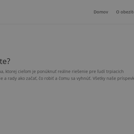
Domov
O obezit
te?
, ktorej cieľom je ponúknuť reálne riešenie pre ľudí trpiacich
a rady ako začať, čo robiť a čomu sa vyhnúť. Všetky naše príspev