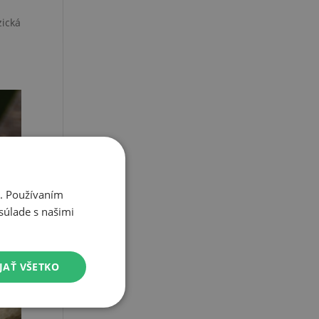
zická
i. Používaním
súlade s našimi
JAŤ VŠETKO