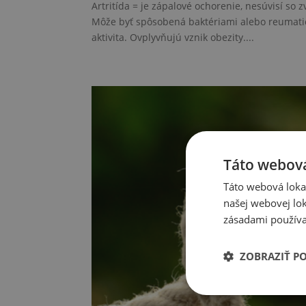
Artritída = je zápalové ochorenie, nesúvisí s
Môže byť spôsobená baktériami alebo reumatický
aktivita. Ovplyvňujú vznik obezity....
Táto webová
Táto webová lokal
našej webovej lok
zásadami používa
ZOBRAZIŤ P